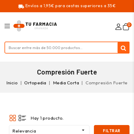
Envíos a 1,95€ para cestas superiores a 35€
local_shipping
0
Compresión Fuerte
Inicio
Ortopedia
Media Corta
Compresión Fuerte
Hay 1 producto.

Relevancia
FILTRAR