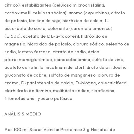
cítrico), estabilizantes (celulosa microcristalina,
carboximetil celulosa sódica), aroma (capuchino), citrato
de potasio, lecitina de soja, hidróxido de calcio, L-
ascorbato de sodio, colorante (caramelo amónico)
(E150c), acetato de DL-a-tocoferil, hidróxido de
magnesio, hidróxido de potasio, cloruro sódico, selenito de
sodio, lactato ferroso, citrato de sodio, ácido
pteroilmonoglutámico, cianocobalamina, sulfato de zinc,
acetato de retinilo, nicotinamida, clorhidrato de piridoxina,
gluconato de cobre, sulfato de manganeso, cloruro de
cromo, D-pantotenato de calcio, D-biotina, colecalciferol,
clorhidrato de tiamina, molibdato sódico, riboflavina,
fitometadiona , yoduro potásico.
ANÁLISIS MEDIO
Por 100 ml: Sabor Vainilla: Proteínas: 3 g Hidratos de