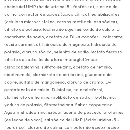
sódica del UMP (ácido uridina-5'-fosfórico), cloruro de
colina, corrector de acidez (ácido cítrico), estabilizantes
(celulosa microcristalina, carboximetil celulosa sódica),
citrato de potasio, lecitina de soja, hidróxido de calcio, L-
ascorbato de sodio, acetato de DL-a-tocoferil, colorante
(ácido carmínico), hidróxido de magnesio, hidróxido de
potasio, cloruro sódico, selenito de sodio, lactato ferroso,
citrato de sodio, ácido pteroilmonoglutámico,
cianocobalamina, sulfato de zinc, acetato de retinilo,
nicotinamida, clorhidrato de piridoxina, gluconato de
cobre, sulfato de manganeso, cloruro de cromo, D-
pantotenato de calcio, D-biotina, colecalciferol,
clorhidrato de tiamina, molibdato de sodio, riboflavina,
yoduro de potasio, fitometadiona. Sabor cappuccino:
Agua, maltodextrina, azúcar, aceite de pescado, proteínas
(de leche de vaca), sal sódica del UMP (ácido uridina-5'-
fosfórico), cloruro de colina, corrector de acidez (ácido