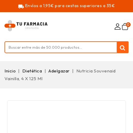
Envíos a 1,95€ para cestas superiores a 35€
local_shipping
0
Inicio
Dietética
Adelgazar
Nutricia Souvenaid
Vainilla, 4 X 125 Ml