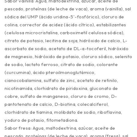
Sabor vainilla: Agua, maltodextrina, azúcar, aceite de
pescado, proteínas (de leche de vaca), aroma (vainilla), sal
sódica del UMP (ácido uridina-5'-fosfórico), cloruro de
colina, corrector de acidez (ácido cítrico), estabilizantes
(celulosa microcristalina, carboximetil celulosa sódica),
citrato de potasio, lecitina de soja, hidróxido de calcio, L-
ascorbato de sodio, acetato de DL-a-tocoferil, hidróxido
de magnesio, hidróxido de potasio, cloruro sódico, selenito
de sodio, lactato ferroso, citrato de sodio, colorante
(curcumina), ácido pteroilmonoglutámico,
cianocobalamina, sulfato de zinc, acetato de retinilo,
nicotinamida, clorhidrato de piridoxina, gluconato de
cobre, sulfato de manganeso, cloruro de cromo, D-
pantotenato de calcio, D-biotina, colecalciferol,
clorhidrato de tiamina, molibdato de sodio, riboflavina,
yoduro de potasio, fitometadiona.
Sabor fresa: Agua, maltodextrina, azúcar, aceite de
pescado, proteínas (de leche de vaca), aroma (fresa), sal