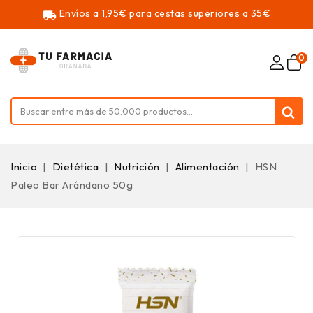
Envíos a 1,95€ para cestas superiores a 35€
local_shipping
0
Inicio
Dietética
Nutrición
Alimentación
HSN
Paleo Bar Arándano 50g