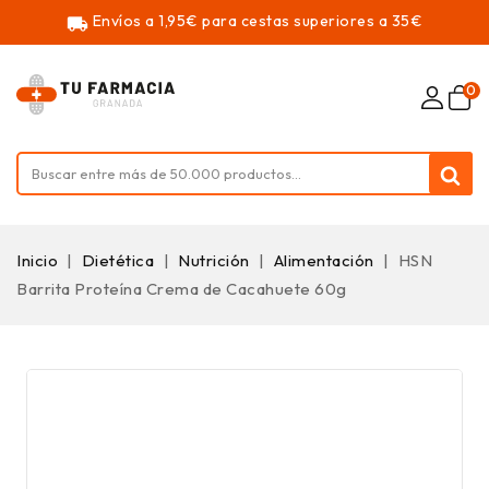
Envíos a 1,95€ para cestas superiores a 35€
local_shipping
0
Inicio
Dietética
Nutrición
Alimentación
HSN
Barrita Proteína Crema de Cacahuete 60g