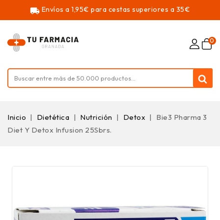
Envíos a 1,95€ para cestas superiores a 35€
local_shipping
0
Inicio
Dietética
Nutrición
Detox
Bie3 Pharma 3
Diet Y Detox Infusion 25Sbrs.