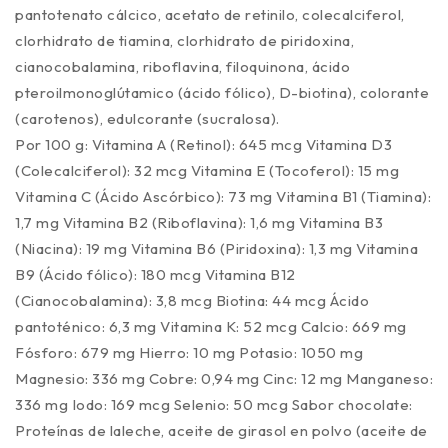
pantotenato cálcico, acetato de retinilo, colecalciferol,
clorhidrato de tiamina, clorhidrato de piridoxina,
cianocobalamina, riboflavina, filoquinona, ácido
pteroilmonoglútamico (ácido fólico), D-biotina), colorante
(carotenos), edulcorante (sucralosa).
Por 100 g: Vitamina A (Retinol): 645 mcg Vitamina D3
(Colecalciferol): 32 mcg Vitamina E (Tocoferol): 15 mg
Vitamina C (Ácido Ascórbico): 73 mg Vitamina B1 (Tiamina):
1,7 mg Vitamina B2 (Riboflavina): 1,6 mg Vitamina B3
(Niacina): 19 mg Vitamina B6 (Piridoxina): 1,3 mg Vitamina
B9 (Ácido fólico): 180 mcg Vitamina B12
(Cianocobalamina): 3,8 mcg Biotina: 44 mcg Ácido
pantoténico: 6,3 mg Vitamina K: 52 mcg Calcio: 669 mg
Fósforo: 679 mg Hierro: 10 mg Potasio: 1050 mg
Magnesio: 336 mg Cobre: 0,94 mg Cinc: 12 mg Manganeso:
336 mg Iodo: 169 mcg Selenio: 50 mcg Sabor chocolate:
Proteínas de laleche, aceite de girasol en polvo (aceite de