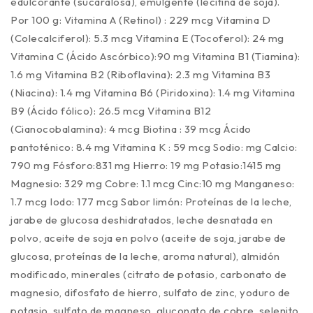
edulcorante (sucaralosa), emulgente (lecitina de soja).
Por 100 g: Vitamina A (Retinol) : 229 mcg Vitamina D
(Colecalciferol): 5.3 mcg Vitamina E (Tocoferol): 24 mg
Vitamina C (Ácido Ascórbico):90 mg Vitamina B1 (Tiamina):
1.6 mg Vitamina B2 (Riboflavina): 2.3 mg Vitamina B3
(Niacina): 1.4 mg Vitamina B6 (Piridoxina): 1.4 mg Vitamina
B9 (Ácido fólico): 26.5 mcg Vitamina B12
(Cianocobalamina): 4 mcg Biotina : 39 mcg Ácido
pantoténico: 8.4 mg Vitamina K : 59 mcg Sodio: mg Calcio:
790 mg Fósforo:831 mg Hierro: 19 mg Potasio:1415 mg
Magnesio: 329 mg Cobre: 1.1 mcg Cinc:10 mg Manganeso:
1.7 mcg Iodo: 177 mcg Sabor limón: Proteínas de la leche,
jarabe de glucosa deshidratados, leche desnatada en
polvo, aceite de soja en polvo (aceite de soja, jarabe de
glucosa, proteínas de la leche, aroma natural), almidón
modificado, minerales (citrato de potasio, carbonato de
magnesio, difosfato de hierro, sulfato de zinc, yoduro de
potasio, sulfato de magneso, gluconato de cobre, selenito