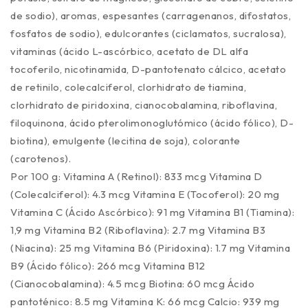
de sodio), aromas, espesantes (carragenanos, difostatos,
fosfatos de sodio), edulcorantes (ciclamatos, sucralosa),
vitaminas (ácido L-ascórbico, acetato de DL alfa
tocoferilo, nicotinamida, D-pantotenato cálcico, acetato
de retinilo, colecalciferol, clorhidrato de tiamina,
clorhidrato de piridoxina, cianocobalamina, riboflavina,
filoquinona, ácido pterolimonoglutómico (ácido fólico), D-
biotina), emulgente (lecitina de soja), colorante
(carotenos).
Por 100 g: Vitamina A (Retinol): 833 mcg Vitamina D
(Colecalciferol): 4.3 mcg Vitamina E (Tocoferol): 20 mg
Vitamina C (Ácido Ascórbico): 91 mg Vitamina B1 (Tiamina):
1,9 mg Vitamina B2 (Riboflavina): 2.7 mg Vitamina B3
(Niacina): 25 mg Vitamina B6 (Piridoxina): 1.7 mg Vitamina
B9 (Ácido fólico): 266 mcg Vitamina B12
(Cianocobalamina): 4.5 mcg Biotina: 60 mcg Ácido
pantoténico: 8.5 mg Vitamina K: 66 mcg Calcio: 939 mg