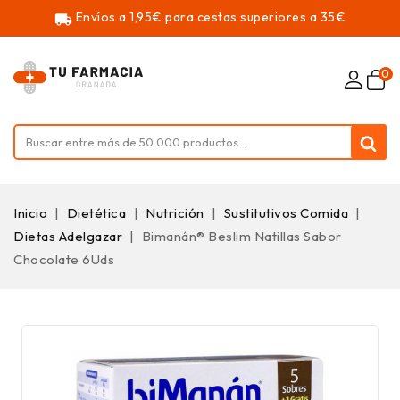
Envíos a 1,95€ para cestas superiores a 35€
local_shipping
0
Inicio
Dietética
Nutrición
Sustitutivos Comida
Dietas Adelgazar
Bimanán® Beslim Natillas Sabor
Chocolate 6Uds