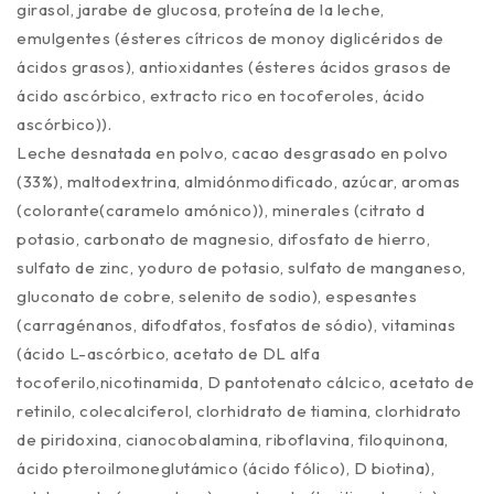
girasol, jarabe de glucosa, proteína de la leche,
emulgentes (ésteres cítricos de monoy diglicéridos de
ácidos grasos), antioxidantes (ésteres ácidos grasos de
ácido ascórbico, extracto rico en tocoferoles, ácido
ascórbico)).
Leche desnatada en polvo, cacao desgrasado en polvo
(33%), maltodextrina, almidónmodificado, azúcar, aromas
(colorante(caramelo amónico)), minerales (citrato d
potasio, carbonato de magnesio, difosfato de hierro,
sulfato de zinc, yoduro de potasio, sulfato de manganeso,
gluconato de cobre, selenito de sodio), espesantes
(carragénanos, difodfatos, fosfatos de sódio), vitaminas
(ácido L-ascórbico, acetato de DL alfa
tocoferilo,nicotinamida, D pantotenato cálcico, acetato de
retinilo, colecalciferol, clorhidrato de tiamina, clorhidrato
de piridoxina, cianocobalamina, riboflavina, filoquinona,
ácido pteroilmoneglutámico (ácido fólico), D biotina),