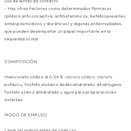
uso de lentes de contacto.
- Hay otros factores como determinados fármacos
(píldora anticonceptiva, antihistamínicos, betabloqueantes,
antiespasmódicos y diuréticos) y algunas enfermedades,
que pueden desempeñar un papel importante en la
sequedad ocular.
COMPOSICIÓN
Hialuronato sódico al 0,24 %, cloruro sódico, cloruro
potásico, fosfato disódico dodecahidratado, dihidrógeno
fosfato sódico dihidratado y agua para preparaciones
estériles.
MODO DE EMPLEO
Lavar las manos antes de cada uso.