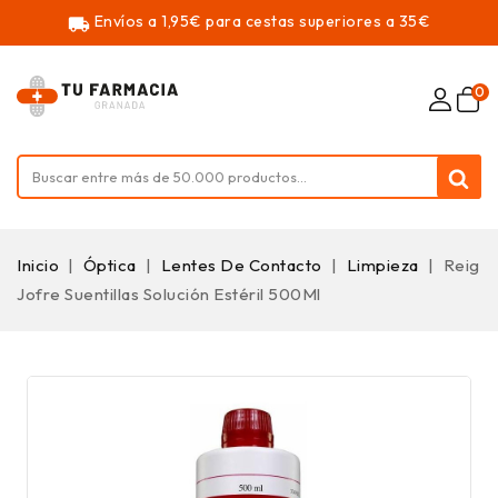
Envíos a 1,95€ para cestas superiores a 35€
local_shipping
0
Inicio
Óptica
Lentes De Contacto
Limpieza
Reig
Jofre Suentillas Solución Estéril 500Ml