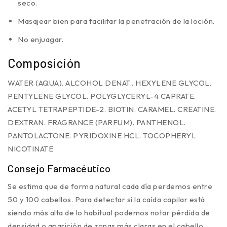
seco.
Masajear bien para facilitar la penetración de la loción.
No enjuagar.
Composición
WATER (AQUA). ALCOHOL DENAT.. HEXYLENE GLYCOL.
PENTYLENE GLYCOL. POLYGLYCERYL-4 CAPRATE.
ACETYL TETRAPEPTIDE-2. BIOTIN. CARAMEL. CREATINE.
DEXTRAN. FRAGRANCE (PARFUM). PANTHENOL.
PANTOLACTONE. PYRIDOXINE HCL. TOCOPHERYL
NICOTINATE
Consejo Farmacéutico
Se estima que de forma natural cada día perdemos entre
50 y 100 cabellos. Para detectar si la caída capilar está
siendo más alta de lo habitual podemos notar pérdida de
densidad o aparición de zonas más claras en el cabello.