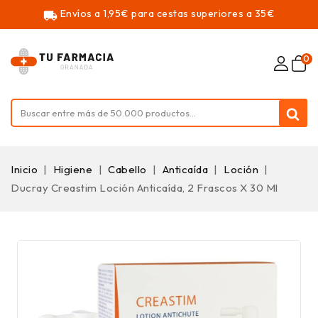
Envíos a 1,95€ para cestas superiores a 35€
local_shipping
0
Inicio
Higiene
Cabello
Anticaída
Loción
Ducray Creastim Loción Anticaída, 2 Frascos X 30 Ml