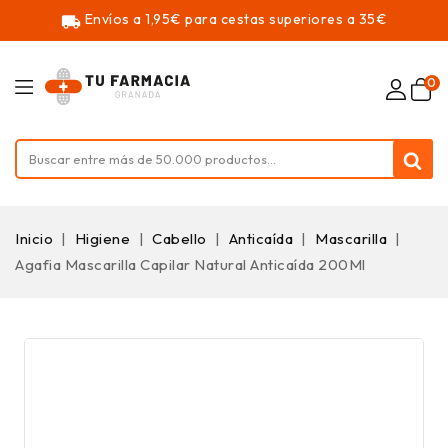
Envíos a 1,95€ para cestas superiores a 35€
local_shipping
0
Inicio
Higiene
Cabello
Anticaída
Mascarilla
Agafia Mascarilla Capilar Natural Anticaída 200Ml