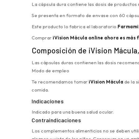
La cápsula dura contiene las dosis de producto
Se presenta en formato de envase con 60 cápsul
Este producto lo fabrica el laboratorio
Farmam
Comprar
iVision Mácula online ahora es más fá
Composición de iVision Mácula,
Las cápsulas duras contienen las dosis recomen
Modo de empleo
Te recomendamos tomar
iVision Mácula
de la 
comida.
Indicaciones
Indicado para una buena salud ocular.
Contraindicaciones
Los complementos alimenticios no se deben utili
alcance y vista de los niños. Conservar en un a