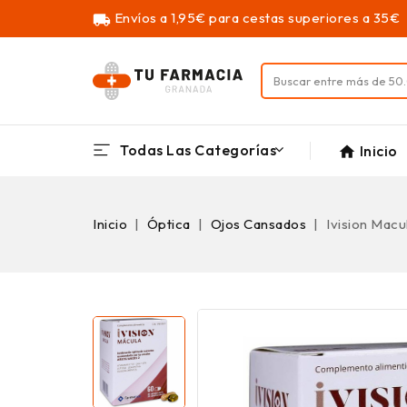
Envíos a 1,95€ para cestas superiores a 35€
local_shipping
Todas Las Categorías
Inicio
home
Inicio
Óptica
Ojos Cansados
Ivision Macu