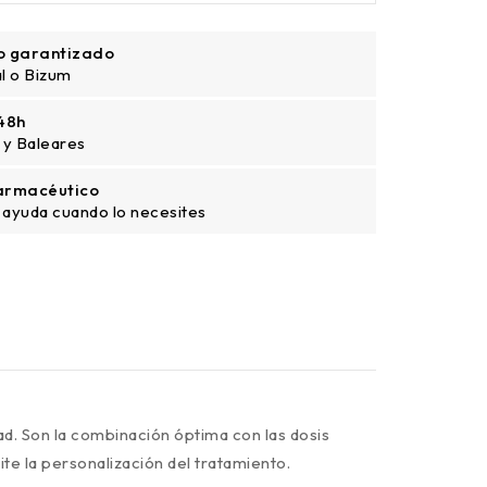
o garantizado
l o Bizum
48h
 y Baleares
armacéutico
 ayuda cuando lo necesites
d. Son la combinación óptima con las dosis
e la personalización del tratamiento.