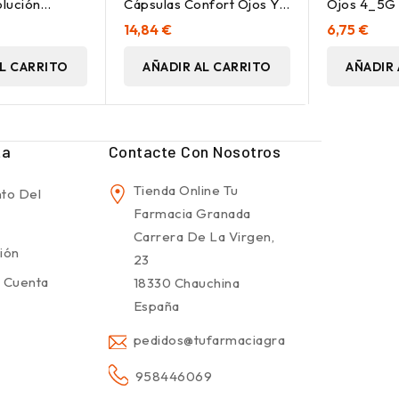
olución
Cápsulas Confort Ojos Y
Ojos 4_5G
% 10Ml
Nariz 30Caps
14,84 €
6,75 €
L CARRITO
AÑADIR AL CARRITO
AÑADIR 
ta
Contacte Con Nosotros
Tienda Online Tu
to Del
Farmacia Granada
Carrera De La Virgen,
sión
23
 Cuenta
18330 Chauchina
España
pedidos@tufarmaciagranada.com
958446069