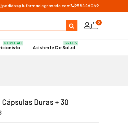
pedidos@tufarmaciagranada.com
958446069
0
NOVEDAD
GRATIS
icionista
Asistente De Salud
0 Cápsulas Duras + 30
s