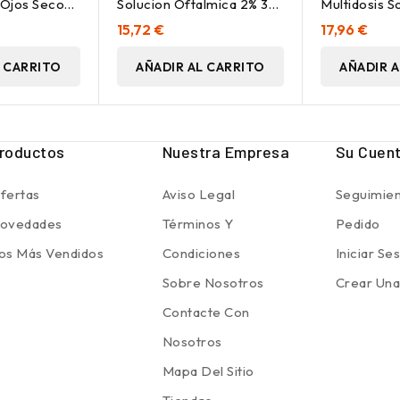
 Ojos Secos
Solucion Oftalmica 2% 30
Multidosis S
Ml
Monodosis
Oftálmica 2
15,72 €
17,96 €
L CARRITO
AÑADIR AL CARRITO
AÑADIR A
roductos
Nuestra Empresa
Su Cuen
fertas
Aviso Legal
Seguimien
ovedades
Términos Y
Pedido
os Más Vendidos
Condiciones
Iniciar Se
Sobre Nosotros
Crear Una
Contacte Con
Nosotros
Mapa Del Sitio