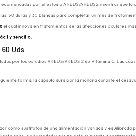
s recomendadas por el estudio AREDS/AREDS2 mientras que la c
as. 30 duras y 30 blandas para completar un mes de tratamien
ix
el cual innova en tratamientos de las afecciones oculares m
cil y sencillo.
 60 Uds
dadas por los estudios AREDS/AREDS 2 de Vitamina C. Las cápsu
siguiente forma: la
cápsula dura
por la mañana durante el desayu
zar como sustitutos de una alimentación variada y equilibrada 
mbiente seco, sin humedad y que no esté expuesto directamente 