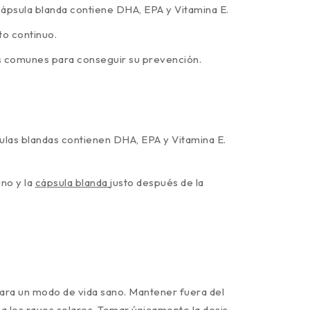
ápsula blanda contiene DHA, EPA y Vitamina E.
to continuo.
ás comunes para conseguir su prevención.
las blandas contienen DHA, EPA y Vitamina E.
no y la
cápsula blanda
justo después de la
para un modo de vida sano. Mantener fuera del
a los rayos solares. Tomar únicamente la dosis