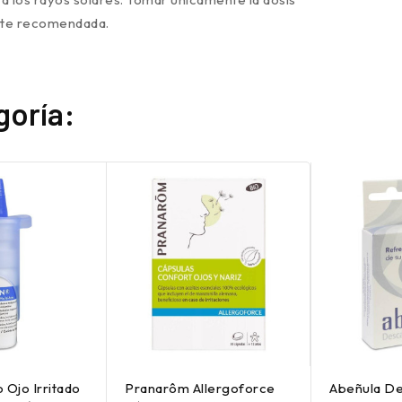
ente recomendada.
goría:
o Ojo Irritado
Pranarôm Allergoforce
Abeñula D