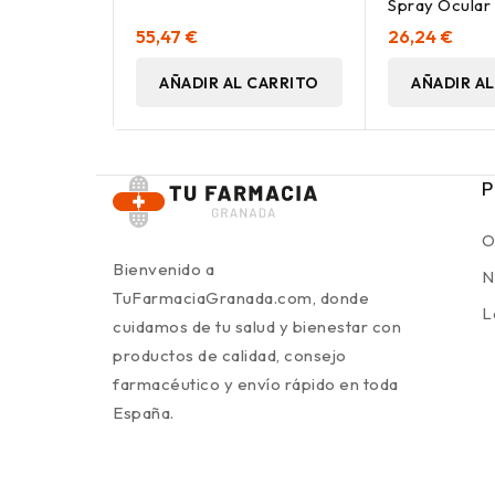
Spray Ocular
E Irritados 10
55,47 €
26,24 €
AÑADIR AL CARRITO
AÑADIR A
P
O
Bienvenido a
N
TuFarmaciaGranada.com, donde
L
cuidamos de tu salud y bienestar con
productos de calidad, consejo
farmacéutico y envío rápido en toda
España.