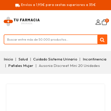
Envíos a 1,95€ para cestas superiores a 35€
local_shipping
0
Inicio
Salud
Cuidado Sistema Urinario
Incontinencia
Pañales Mujer
Ausonia Discreet Mini 20 Unidades