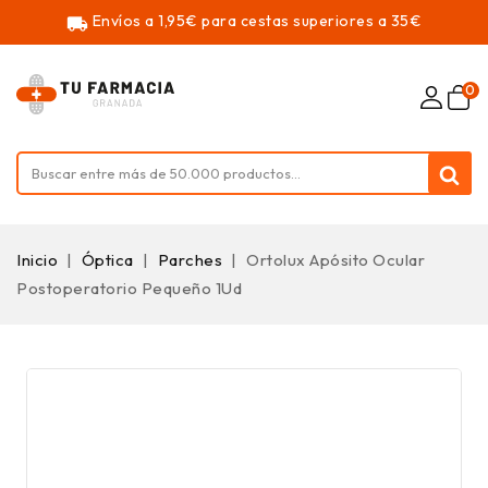
Envíos a 1,95€ para cestas superiores a 35€
local_shipping
0
Inicio
Óptica
Parches
Ortolux Apósito Ocular
Postoperatorio Pequeño 1Ud