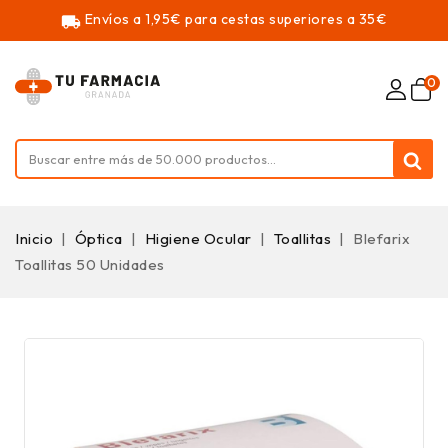
Envíos a 1,95€ para cestas superiores a 35€
local_shipping
0
Inicio
Óptica
Higiene Ocular
Toallitas
Blefarix
Toallitas 50 Unidades