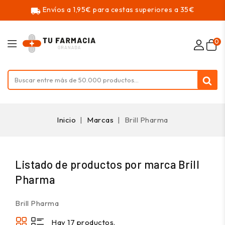
Envíos a 1,95€ para cestas superiores a 35€
local_shipping
0
Inicio
Marcas
Brill Pharma
Listado de productos por marca Brill
Pharma
Brill Pharma
Hay 17 productos.