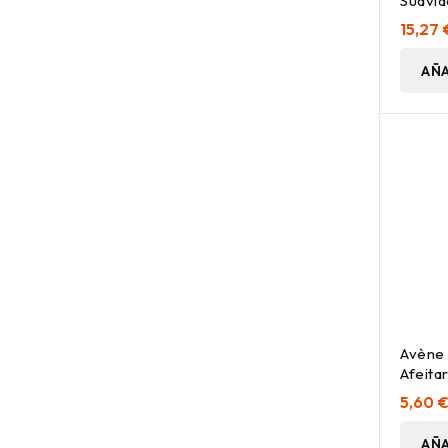
Suavid
15,27 
AÑA
Avène
Afeita
5,60 
AÑA