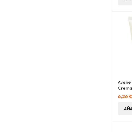
Avène
Crema
Concen
6,26 
AÑA