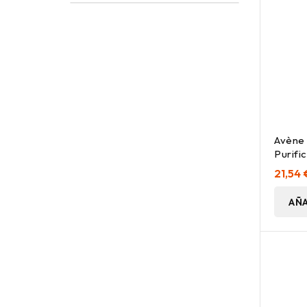
Avène 
Purifi
21,54 
AÑA