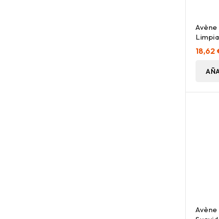
Avène
Limpia
150 Ml
18,62 
AÑA
Avène 