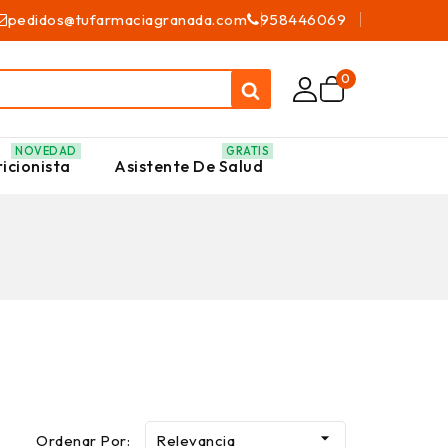
pedidos@tufarmaciagranada.com
958446069
0
NOVEDAD
GRATIS
icionista
Asistente De Salud

Ordenar Por:
Relevancia