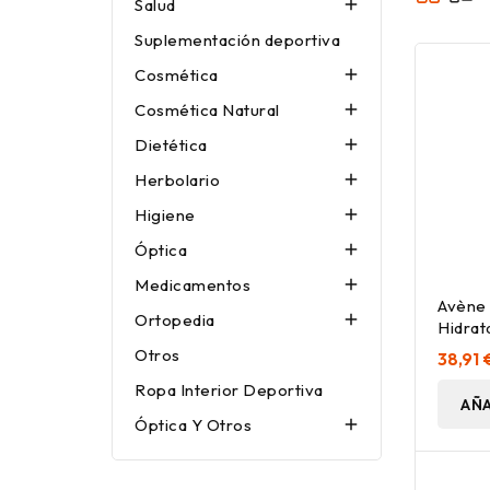
Salud

Suplementación deportiva
Cosmética

Cosmética Natural

Dietética

Herbolario

Higiene

Óptica

Medicamentos

Avène
Ortopedia

Hidrat
Sensib
Otros
38,91 
Ropa Interior Deportiva
AÑA
Óptica Y Otros
