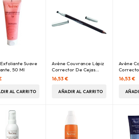
Exfoliante Suave
Avène Couvrance Lápiz
Avène Co
cante, 50 Ml
Corrector De Cejas
Correcto
Oscuro, 1 Ud
Tono Cla
€
16,53 €
16,53 €
DIR AL CARRITO
AÑADIR AL CARRITO
AÑADI