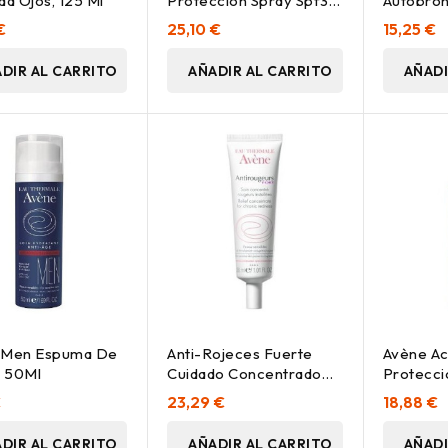
ad Ojos, 125 Ml
Protección Spray Spf30
Autobro
200Ml
Ml
€
25,10 €
15,25 €
DIR AL CARRITO
AÑADIR AL CARRITO
AÑADI
 Men Espuma De
Anti-Rojeces Fuerte
Avène Ace
r 50Ml
Cuidado Concentrado
Protecci
Para Enrojecimiento
Ml
€
23,29 €
18,88 €
Crónico 30 Ml
DIR AL CARRITO
AÑADIR AL CARRITO
AÑADI