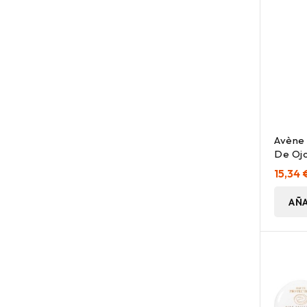
Avène 
De Ojo
15,34 
AÑA