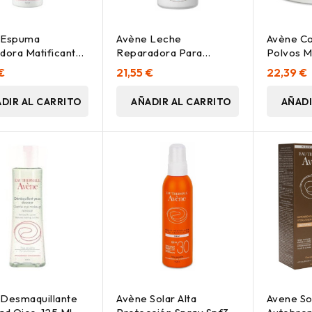
 Espuma
Avène Leche
Avène C
dora Matificante,
Reparadora Para
Polvos M
Después Del Sol, 400
Cara, 10
€
21,55 €
22,39 €
Ml
DIR AL CARRITO
AÑADIR AL CARRITO
AÑADI
Desmaquillante
Avène Solar Alta
Avene So