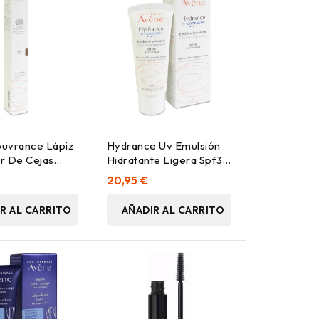
uvrance Lápiz
Hydrance Uv Emulsión
r De Cejas
Hidratante Ligera Spf30
ro 1_19G
40 Ml
20,95 €
R AL CARRITO
AÑADIR AL CARRITO