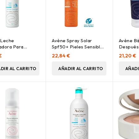
 Leche
Avène Spray Solar
Avène Bá
adora Para
Spf50+ Pieles Sensibles
Después 
s Del Sol, 200
200Ml
75 Ml
€
22,84 €
21,20 €
DIR AL CARRITO
AÑADIR AL CARRITO
AÑADI