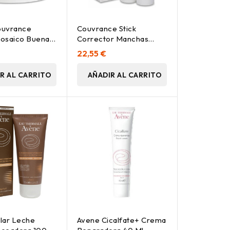
ouvrance
Couvrance Stick
osaico Buena
Corrector Manchas
 G
Marrones Coral 3,5 Gr
22,55 €
R AL CARRITO
AÑADIR AL CARRITO
lar Leche
Avene Cicalfate+ Crema