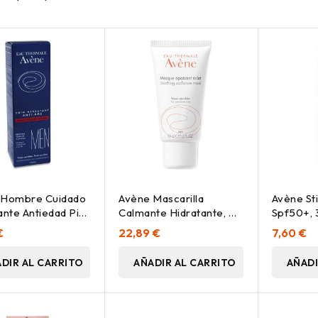
 Hombre Cuidado
Avène Mascarilla
Avène Sti
ante Antiedad Piel
Calmante Hidratante, 50
Spf50+, 
le, 50 Ml
Ml
€
22,89 €
7,60 €
DIR AL CARRITO
AÑADIR AL CARRITO
AÑADI