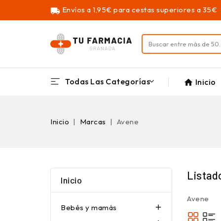
Envíos a 1,95€ para cestas superiores a 35€
local_shipping
Todas Las Categorías
Inicio
home
Inicio
Marcas
Avene
Listad
Inicio
Avene
Bebés y mamás
