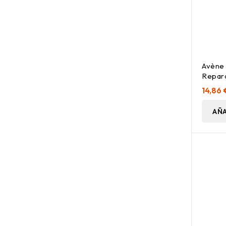
Avène
Repar
Despué
14,86 
Ml
AÑA