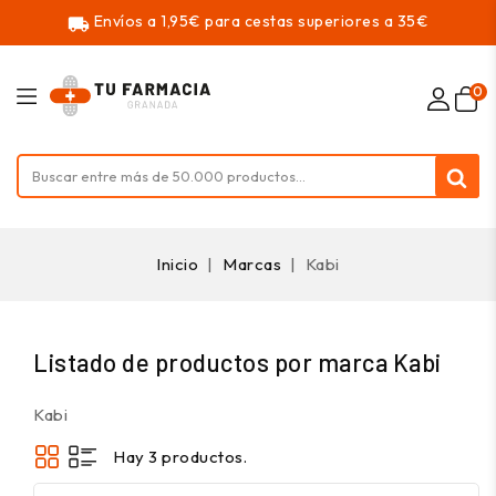
Envíos a 1,95€ para cestas superiores a 35€
local_shipping
0
Inicio
Marcas
Kabi
Listado de productos por marca Kabi
Kabi
Hay 3 productos.