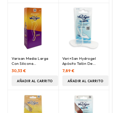
Varisan Media Larga
Vari+San Hydrogel
Con Silicona
Apósito Talón De
Compresión Normal
Aquiles 2Uds
30,33 €
7,89 €
Marrón Talla 4, 1 Ud
AÑADIR AL CARRITO
AÑADIR AL CARRITO