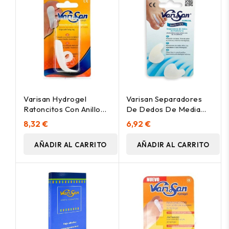
Varisan Hydrogel
Varisan Separadores
Ratoncitos Con Anillo
De Dedos De Media
De Sujección Talla
Luna Talla Grande, 2
8,32 €
6,92 €
Grande Pie Derecho, 1
Uds
Ud
AÑADIR AL CARRITO
AÑADIR AL CARRITO