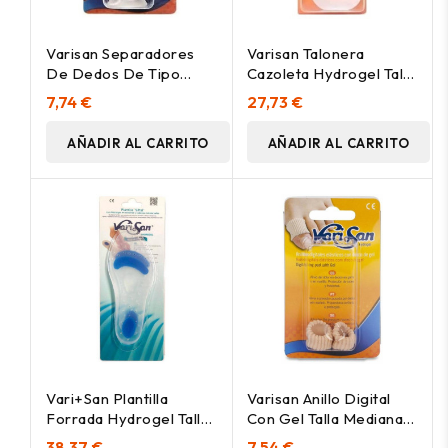
Varisan Separadores
Varisan Talonera
De Dedos De Tipo
Cazoleta Hydrogel Talla
Carrete Talla Pequeña,
Grande, 2 Uds
7,74 €
27,73 €
2 Uds
AÑADIR AL CARRITO
AÑADIR AL CARRITO
Vari+San Plantilla
Varisan Anillo Digital
Forrada Hydrogel Talla
Con Gel Talla Mediana,
2 (39/40)
2 Uds
38,37 €
7,54 €