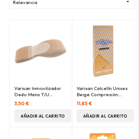

Relevancia
Varisan Inmovilizador
Varisan Calcetín Unisex
Dedo Mano T/U
Beige Compresión
(7009.1)
Extra-Ligera Talla 2, 1
3,50 €
11,85 €
Ud
AÑADIR AL CARRITO
AÑADIR AL CARRITO