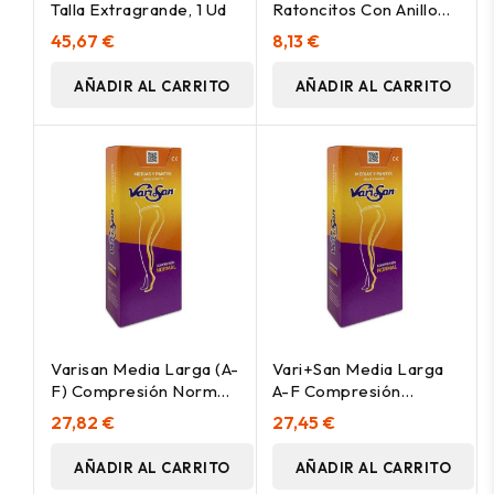
Talla Extragrande, 1 Ud
Ratoncitos Con Anillo
De Sujeción Talla
45,67 €
8,13 €
Mediana Pie Izquierdo, 1
Ud
AÑADIR AL CARRITO
AÑADIR AL CARRITO
Varisan Media Larga (A-
Vari+San Media Larga
F) Compresión Normal
A-F Compresión
140 Den Beige T-2
Normal Beige T5
27,82 €
27,45 €
AÑADIR AL CARRITO
AÑADIR AL CARRITO