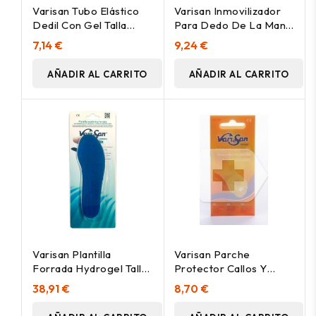
Varisan Tubo Elástico
Varisan Inmovilizador
Dedil Con Gel Talla
Para Dedo De La Mano
Grande, 1 Ud
Tm
7,14 €
9,24 €
AÑADIR AL CARRITO
AÑADIR AL CARRITO
Varisan Plantilla
Varisan Parche
Forrada Hydrogel Talla
Protector Callos Y
4 (43/44) 2Uds
Roces, 6 Uds
38,91 €
8,70 €