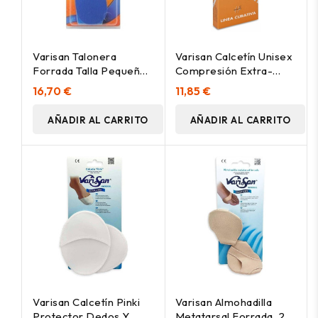
Varisan Talonera
Varisan Calcetín Unisex
Forrada Talla Pequeña,
Compresión Extra-
2 Uds
Ligera Talla 3 Color
16,70 €
11,85 €
Negro, 1 Unidad
AÑADIR AL CARRITO
AÑADIR AL CARRITO
Varisan Calcetín Pinki
Varisan Almohadilla
Protector Dedos Y
Metatarsal Forrada, 2