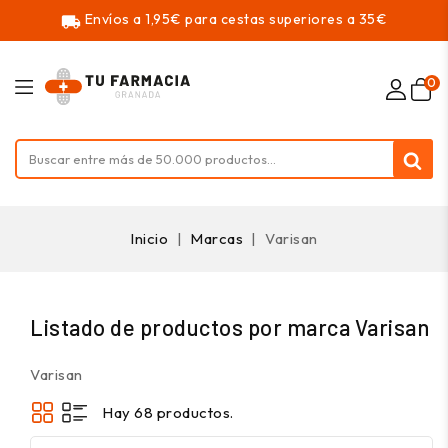
Envíos a 1,95€ para cestas superiores a 35€
local_shipping
0
Inicio
Marcas
Varisan
Listado de productos por marca Varisan
Varisan
Hay 68 productos.