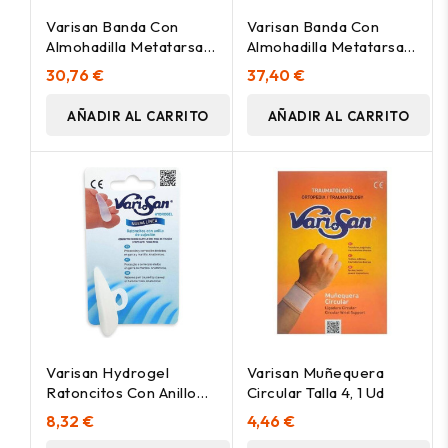
Varisan Banda Con
Varisan Banda Con
Almohadilla Metatarsal
Almohadilla Metatarsal
Protección Plantar Talla
Protección Plantar Talla
30,76 €
37,40 €
Pequeña, 2 Uds
Grande, 2 Uds
AÑADIR AL CARRITO
AÑADIR AL CARRITO
Varisan Hydrogel
Varisan Muñequera
Ratoncitos Con Anillo
Circular Talla 4, 1 Ud
De Sujeción Talla
8,32 €
4,46 €
Grande Pie Izquierdo, 1