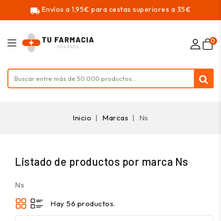
Envíos a 1,95€ para cestas superiores a 35€
local_shipping
0
Inicio
Marcas
Ns
Listado de productos por marca Ns
Ns
Hay 56 productos.