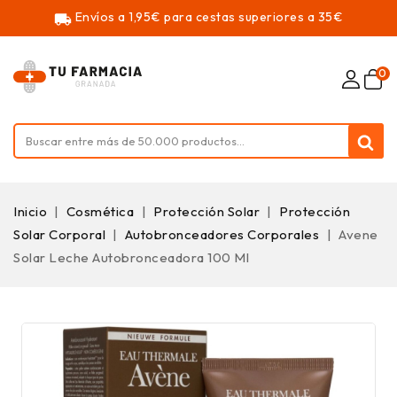
Envíos a 1,95€ para cestas superiores a 35€
local_shipping
0
Inicio
Cosmética
Protección Solar
Protección
Solar Corporal
Autobronceadores Corporales
Avene
Solar Leche Autobronceadora 100 Ml