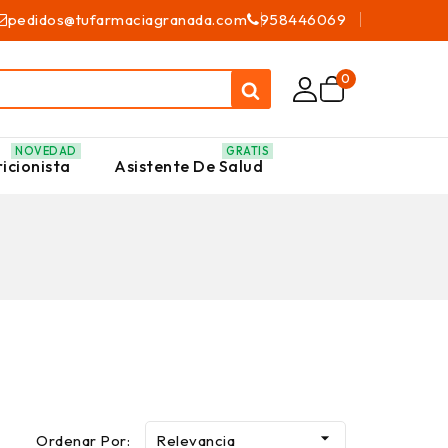
pedidos@tufarmaciagranada.com
958446069
0
NOVEDAD
GRATIS
icionista
Asistente De Salud

Ordenar Por:
Relevancia