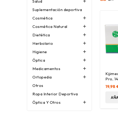
Salud

Suplementación deportiva
Cosmética

Cosmética Natural

Dietética

Herbolario

Higiene

Óptica

Medicamentos

Kijime
Ortopedia

Pro, 1
Otros
19,98 
Ropa Interior Deportiva
AÑA
Óptica Y Otros
