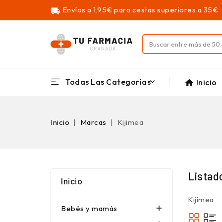
Envíos a 1,95€ para cestas superiores a 35€
local_shipping
Todas Las Categorías
Inicio
home
Inicio
Marcas
Kijimea
Listad
Inicio
Kijimea
Bebés y mamás
