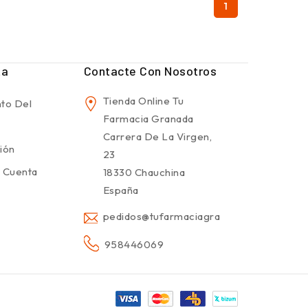
1
ta
Contacte Con Nosotros
Tienda Online Tu
to Del
Farmacia Granada
Carrera De La Virgen,
sión
23
 Cuenta
18330 Chauchina
España
pedidos@tufarmaciagranada.com
958446069