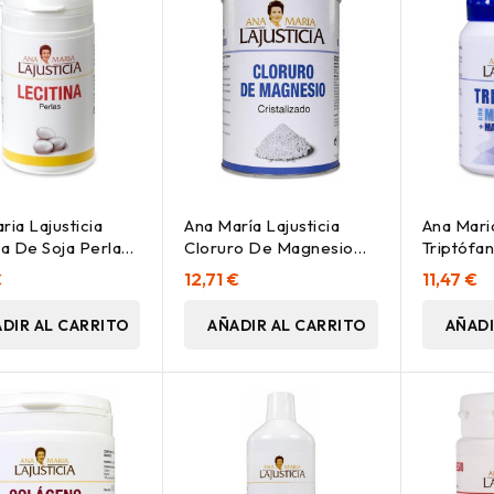
ria Lajusticia
Ana María Lajusticia
Ana Maria
na De Soja Perlas
Cloruro De Magnesio
Triptófa
Cristalizado, 400 G
Melatoni
€
12,71 €
11,47 €
Y B6 60
DIR AL CARRITO
AÑADIR AL CARRITO
AÑADI