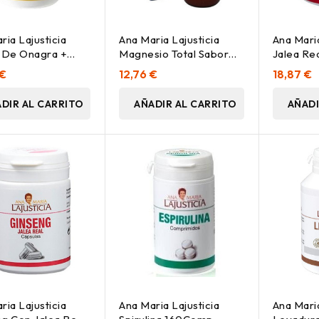
ria Lajusticia
Ana Maria Lajusticia
Ana Maria
 De Onagra +
Magnesio Total Sabor
Jalea Rea
na E 275 Perlas
Limón 200Ml
60Caps
 €
12,76 €
18,87 €
DIR AL CARRITO
AÑADIR AL CARRITO
AÑADI
ria Lajusticia
Ana Maria Lajusticia
Ana Maria