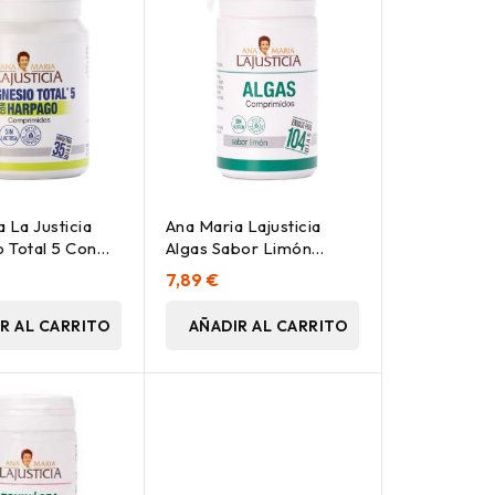
 La Justicia
Ana Maria Lajusticia
 Total 5 Con
Algas Sabor Limón
ito 70
104Comp
7,89 €
idos
R AL CARRITO
AÑADIR AL CARRITO