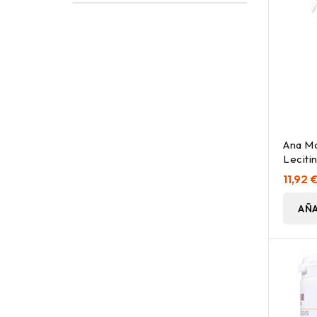
Ana Ma
Leciti
90Uds
11,92 
AÑA