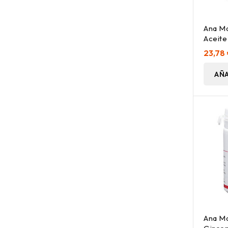
Ana Ma
Aceite
Vitami
23,78
AÑA
Ana Ma