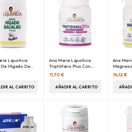
ria Lajusticia
Ana Maria Lajusticia
Ana Maria
e De Hígado De
Triptófano Plus Con
Magnesio
o 90 Perlas
Ashwagandha +
Harpagof
€
11,70 €
14,12 €
Rhodiola Y Magnesio
Comprim
60Comp
DIR AL CARRITO
AÑADIR AL CARRITO
AÑADI