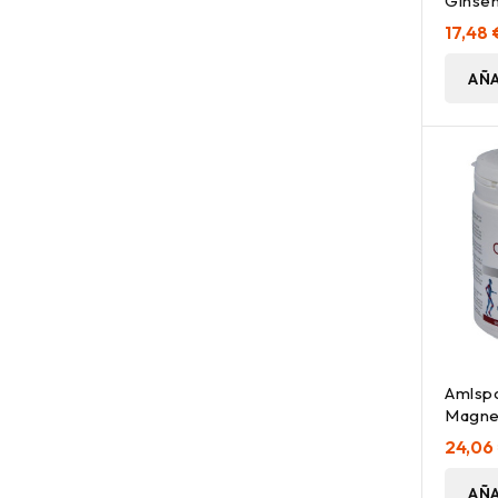
Ginsen
60Cap
17,48 
AÑA
Amlsp
Magne
Polvo
24,06
AÑA