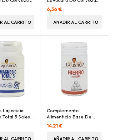
a De Cerveza
Levadura De Cerveza
p
80Comp
6,36 €
R AL CARRITO
AÑADIR AL CARRITO
 Lajusticia
Complemento
Total 5 Sales,
Alimenticio Base De
primidos
Miel Y Hierro 135 Gr
14,21 €
R AL CARRITO
AÑADIR AL CARRITO