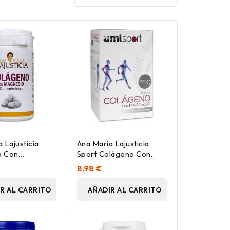
 Lajusticia
Ana María Lajusticia
o Con
Sport Colágeno Con
, 75
Magnesio + Vitamina C,
8,98 €
idos
20 Uds
R AL CARRITO
AÑADIR AL CARRITO