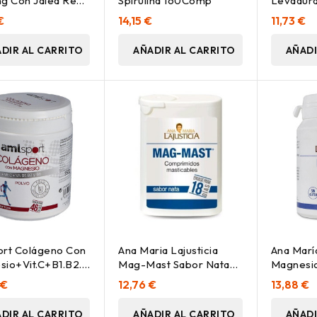
g Con Jalea Real
Spirulina 160Comp
Levadur
s
280Com
€
14,15 €
11,73 €
DIR AL CARRITO
AÑADIR AL CARRITO
AÑADI
ort Colágeno Con
Ana Maria Lajusticia
Ana María
sio+Vit.C+B1.B2.B6
Mag-Mast Sabor Nata
Magnesio 
 Fresa 350Gr
36Comp Masticables
100 Com
 €
12,76 €
13,88 €
DIR AL CARRITO
AÑADIR AL CARRITO
AÑADI