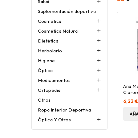
Salud

Suplementación deportiva
Cosmética

Cosmética Natural

Dietética

Herbolario

Higiene

Óptica

Medicamentos

Ana Ma
Ortopedia

Clorur
147 C
Otros
6,23 
Ropa Interior Deportiva
AÑA
Óptica Y Otros
