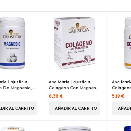
ría Lajusticia
Ana Maria Lajusticia
Ana María
o De Magnesio,
Colágeno Con Magnesio
Colágen
omprimidos
Sabor Fresa 20 Sticks
Magnesio
€
8,38 €
5,19 €
Comprim
DIR AL CARRITO
AÑADIR AL CARRITO
AÑADI