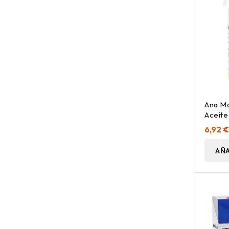
Ana Ma
Aceit
Bacala
6,92 
AÑA