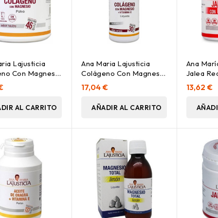
ria Lajusticia
Ana Maria Lajusticia
Ana María
eno Con Magnesio
Colágeno Con Magnesio
Jalea Re
 Neutro 350G
Y Vitc Sabor Cereza 1L
Magnesio
€
17,04 €
13,62 €
DIR AL CARRITO
AÑADIR AL CARRITO
AÑADI