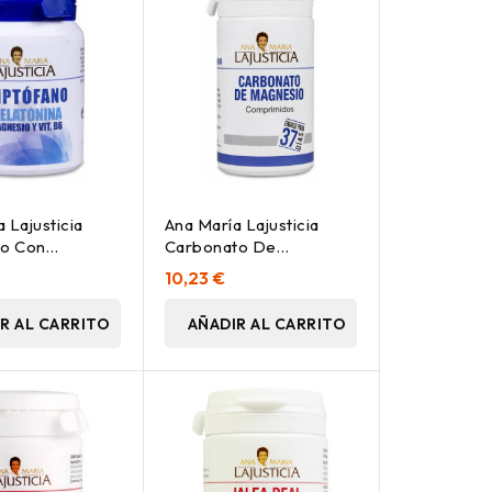
 Lajusticia
Ana María Lajusticia
no Con
Carbonato De
na + Magnesio
Magnesio, 75
10,23 €
Comp
Comprimidos
R AL CARRITO
AÑADIR AL CARRITO