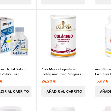
io Total Sabor
Ana Maria Lajusticia
Ana Maria
12Sbrs.Gel
Colágeno Con Magnesio
Lecitina 
ort
Y Vitamina C Sabor
300Uds
 €
24,20 €
18,69 €
Fresa 350G
DIR AL CARRITO
AÑADIR AL CARRITO
AÑADI