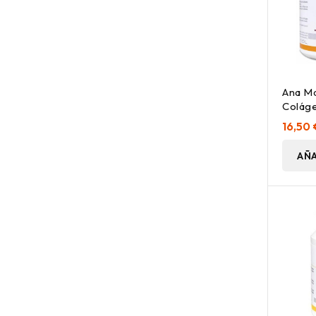
Ana Ma
Colág
Sabor
16,50 
AÑA