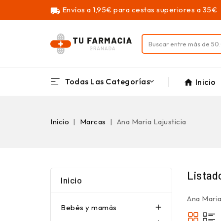
Envíos a 1,95€ para cestas superiores a 35€
local_shipping
Todas Las Categorías
Inicio
home
Inicio
Marcas
Ana Maria Lajusticia
Listad
Inicio
Ana Maria
Bebés y mamás
