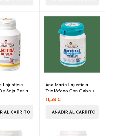
 Lajusticia
Ana Maria Lajusticia
De Soja Perlas
Triptófano Con Gaba +
Pasiflora Y Magnesio
11,58 €
60Comp
R AL CARRITO
AÑADIR AL CARRITO