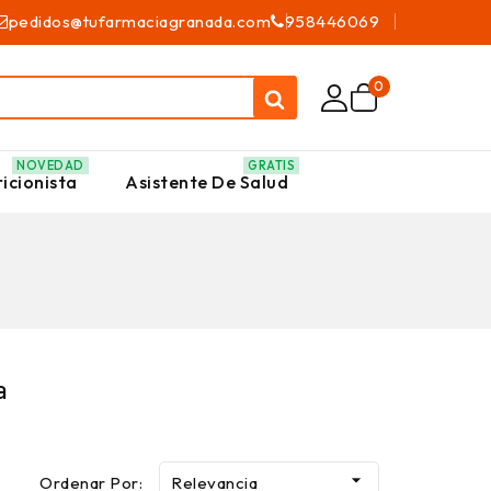
pedidos@tufarmaciagranada.com
958446069
0
NOVEDAD
GRATIS
icionista
Asistente De Salud
a

Ordenar Por:
Relevancia