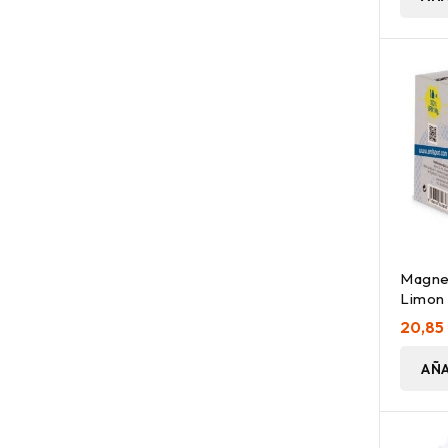
Magnes
Limon 
Amlsp
20,85
AÑA