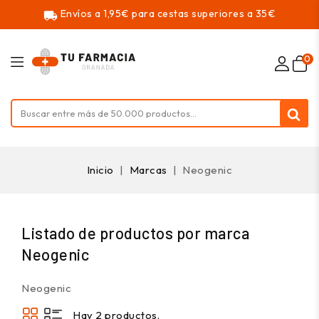
Envíos a 1,95€ para cestas superiores a 35€
local_shipping
0
Inicio
Marcas
Neogenic
Listado de productos por marca
Neogenic
Neogenic
Hay 2 productos.