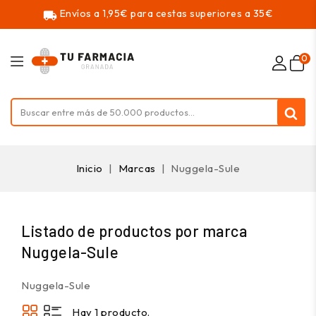
Envíos a 1,95€ para cestas superiores a 35€
local_shipping
0
Inicio
Marcas
Nuggela-Sule
Listado de productos por marca
Nuggela-Sule
Nuggela-Sule
Hay 1 producto.