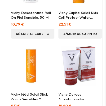
Vichy Desodorante Roll
Vichy Capital Soleil Kids
On Piel Sensible, 50 Ml
Cell Protect Water
Fluid Spray Spf50+
10,79 €
22,51 €
200Ml
AÑADIR AL CARRITO
AÑADIR AL CARRITO
Vichy Idéal Soleil Stick
Vichy Dercos
Zonas Sensibles Y
Acondicionador
Labios Spf 50+, 9 G
Estimulante Anticaída
9,11 €
19,40 €