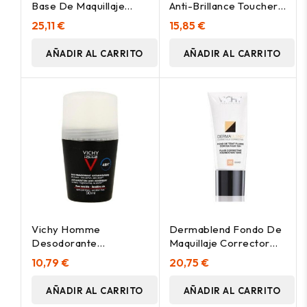
Base De Maquillaje
Anti-Brillance Toucher
Fluido Corrector 16H 35
Sec Spf50 50 Ml
25,11 €
15,85 €
Sand 30Ml
AÑADIR AL CARRITO
AÑADIR AL CARRITO
Vichy Homme
Dermablend Fondo De
Desodorante
Maquillaje Corrector
Antitranspirante
Vichy Cosmetica
10,79 €
20,75 €
Antimanchas 48H Roll-
Correctora, 45 Gold
On 50Ml
AÑADIR AL CARRITO
AÑADIR AL CARRITO