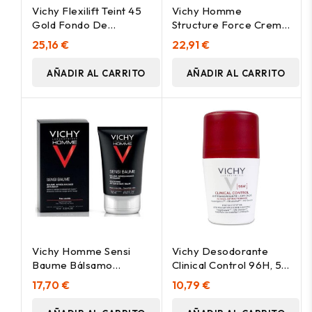
Vichy Flexilift Teint 45
Vichy Homme
Gold Fondo De
Structure Force Crema
Maquillaje Antiarrugas,
Hidratante Antiedad
25,16 €
22,91 €
30 Ml
50Ml
AÑADIR AL CARRITO
AÑADIR AL CARRITO
Vichy Homme Sensi
Vichy Desodorante
Baume Bálsamo
Clinical Control 96H, 50
Calmante After-Shave,
Ml
17,70 €
10,79 €
75 Ml