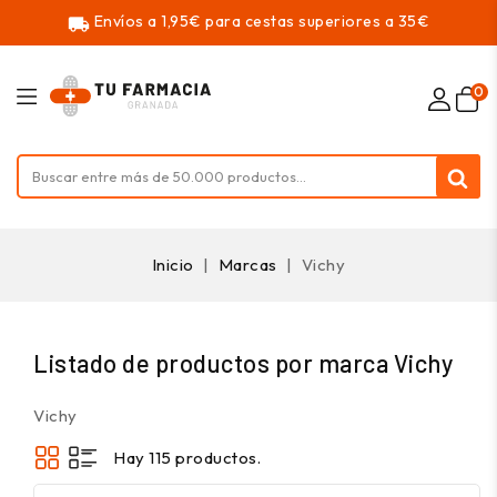
Envíos a 1,95€ para cestas superiores a 35€
local_shipping
0
Inicio
Marcas
Vichy
Listado de productos por marca Vichy
Vichy
Hay 115 productos.