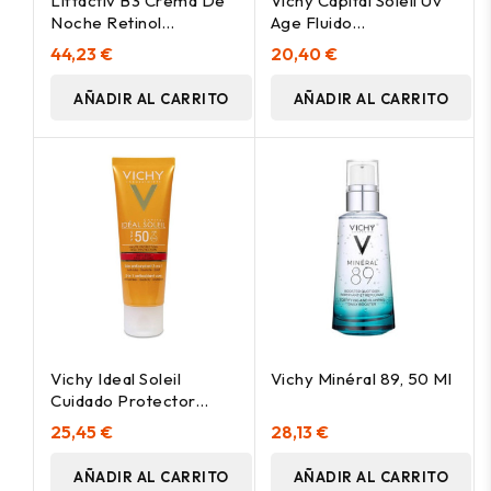
Liftactiv B3 Crema De
Vichy Capital Soleil Uv
Noche Retinol
Age Fluido
Antimanchas 50 Ml
Fotoprotector Diario
44,23 €
20,40 €
Con Color Spf50+ Tono
Light, 50 Ml
AÑADIR AL CARRITO
AÑADIR AL CARRITO
Vichy Ideal Soleil
Vichy Minéral 89, 50 Ml
Cuidado Protector
Antiedad 3En1 Spf50
25,45 €
28,13 €
50Ml
AÑADIR AL CARRITO
AÑADIR AL CARRITO