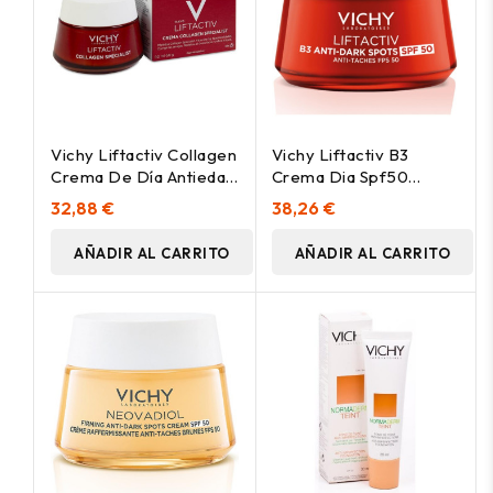
Vichy Liftactiv Collagen
Vichy Liftactiv B3
Crema De Día Antiedad
Crema Dia Spf50
50Ml
Antimancha 50Ml
32,88 €
38,26 €
AÑADIR AL CARRITO
AÑADIR AL CARRITO