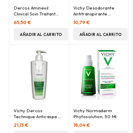
Dercos Aminexil
Vichy Desodorante
Clinical Soin Traitant
Antitranspirante
Anti-Chute 21 X 6 Ml
Antimanchas Blancas
65,50 €
10,79 €
Roll-On 50Ml
AÑADIR AL CARRITO
AÑADIR AL CARRITO
Vichy Dercos
Vichy Normaderm
Technique Anticaspa Ds
Phytosolution, 50 Ml
Champú Cabello Seco
21,13 €
18,04 €
390Ml