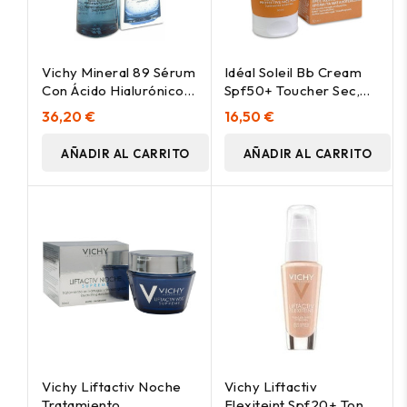
Vichy Mineral 89 Sérum
Idéal Soleil Bb Cream
Con Ácido Hialurónico
Spf50+ Toucher Sec,
75Ml
Solar Vichy
36,20 €
16,50 €
Laboratoires -
Perfumes Club
AÑADIR AL CARRITO
AÑADIR AL CARRITO
Vichy Liftactiv Noche
Vichy Liftactiv
Tratamiento
Flexiteint Spf20+ Tono