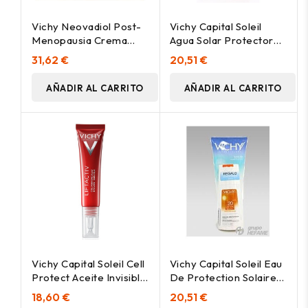
Vichy Neovadiol Post-
Vichy Capital Soleil
Menopausia Crema
Agua Solar Protectora
Reafirmante
Luminosidad Spf50
31,62 €
20,51 €
Antimanchas Spf50
200Ml
50Ml
AÑADIR AL CARRITO
AÑADIR AL CARRITO
Vichy Capital Soleil Cell
Vichy Capital Soleil Eau
Protect Aceite Invisible
De Protection Solaire
Spray Spf50+ 200Ml
Hydratante Spf50
18,60 €
20,51 €