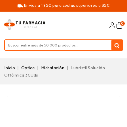
Envíos a 1,95€ para cestas superiores a 35€
local_shipping
0
Inicio
Óptica
Hidratación
Lubristil Solución
Oftálmica 30Uds