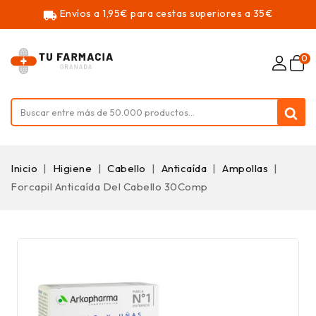
Envíos a 1,95€ para cestas superiores a 35€
local_shipping
0
Inicio
Higiene
Cabello
Anticaída
Ampollas
Forcapil Anticaída Del Cabello 30Comp